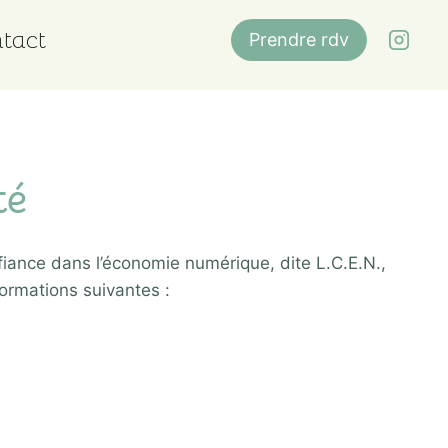
tact
Prendre rdv
té
fiance dans l’économie numérique, dite L.C.E.N.,
formations suivantes :